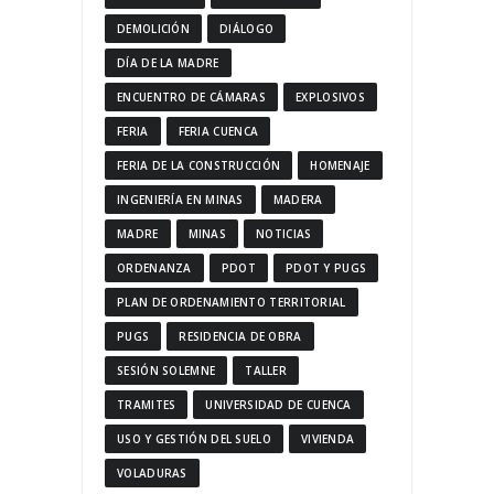
DEMOLICIÓN
DIÁLOGO
DÍA DE LA MADRE
ENCUENTRO DE CÁMARAS
EXPLOSIVOS
FERIA
FERIA CUENCA
FERIA DE LA CONSTRUCCIÓN
HOMENAJE
INGENIERÍA EN MINAS
MADERA
MADRE
MINAS
NOTICIAS
ORDENANZA
PDOT
PDOT Y PUGS
PLAN DE ORDENAMIENTO TERRITORIAL
PUGS
RESIDENCIA DE OBRA
SESIÓN SOLEMNE
TALLER
TRAMITES
UNIVERSIDAD DE CUENCA
USO Y GESTIÓN DEL SUELO
VIVIENDA
VOLADURAS