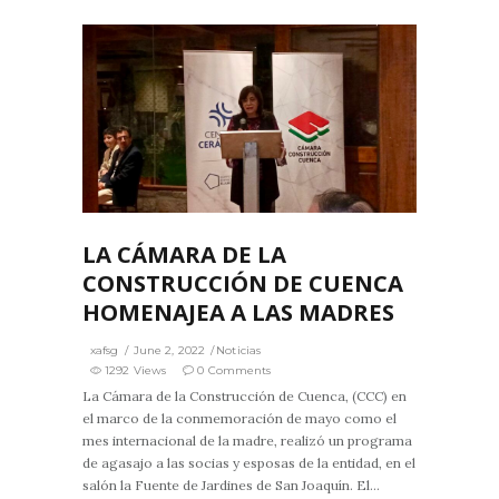
2
0
LA CÁMARA DE LA
CONSTRUCCIÓN DE CUENCA
HOMENAJEA A LAS MADRES
xafsg
June 2, 2022
Noticias
1292 Views
0 Comments
La Cámara de la Construcción de Cuenca, (CCC) en
el marco de la conmemoración de mayo como el
mes internacional de la madre, realizó un programa
de agasajo a las socias y esposas de la entidad, en el
salón la Fuente de Jardines de San Joaquín. El...