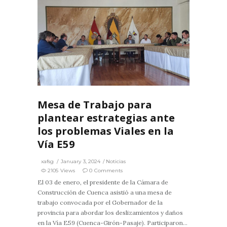
5
0
Mesa de Trabajo para
plantear estrategias ante
los problemas Viales en la
Vía E59
xafsg
January 3, 2024
Noticias
2105 Views
0 Comments
El 03 de enero, el presidente de la Cámara de
Construcción de Cuenca asistió a una mesa de
trabajo convocada por el Gobernador de la
provincia para abordar los deslizamientos y daños
en la Vía E59 (Cuenca-Girón-Pasaje). Participaron...