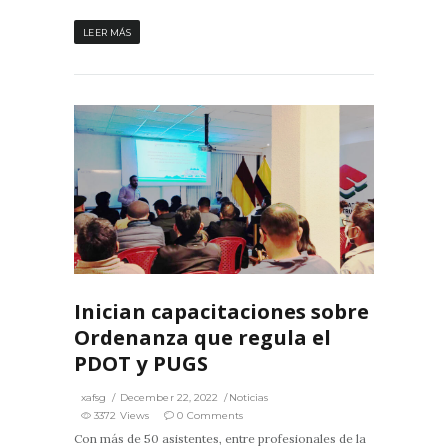
LEER MÁS
2
0
Inician capacitaciones sobre
Ordenanza que regula el
PDOT y PUGS
xafsg
December 22, 2022
Noticias
3372 Views
0 Comments
Con más de 50 asistentes, entre profesionales de la