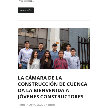
“Vigésima...
LEER MÁS
3
0
LA CÁMARA DE LA
CONSTRUCCIÓN DE CUENCA
DA LA BIENVENIDA A
JÓVENES CONSTRUCTORES.
xafsg
July 6, 2022
Noticias