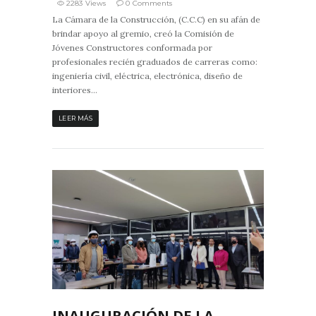
2283 Views
0 Comments
La Cámara de la Construcción, (C.C.C) en su afán de
brindar apoyo al gremio, creó la Comisión de
Jóvenes Constructores conformada por
profesionales recién graduados de carreras como:
ingeniería civil, eléctrica, electrónica, diseño de
interiores...
LEER MÁS
9
0
INAUGURACIÓN DE LA