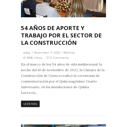
6
0
54 AÑOS DE APORTE Y
TRABAJO POR EL SECTOR DE
LA CONSTRUCCIÓN
xafsg
November 11, 2022
Noticias
1896 Views
0 Comments
En el marco de los 54 años de vida institucional, la
noche del 10 de noviembre de 2022, la Cámara de la
Construcción de Cuenca realizó la ceremonia de
conmemoración por el Quincuagésimo Cuarto
Aniversario, en las instalaciones de Quinta
Lucrecia...
LEER MÁS