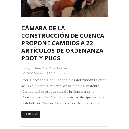
3
0
CÁMARA DE LA
CONSTRUCCIÓN DE CUENCA
PROPONE CAMBIOS A 22
ARTÍCULOS DE ORDENANZA
PDOT Y PUGS
xafsg
June 3, 2022
Noticias
1803 Views
0 Comments
Con la presencia de 9 concejales del cantón Cuenca,
se llevó a cabo el taller «Exposición de sustento
técnico de las propuestas de la Cámara de la
Construcción de Cuenca que sirvan de aporte para
el debate de Plan de Desarrollo y Ordenamiento...
LEER MÁS