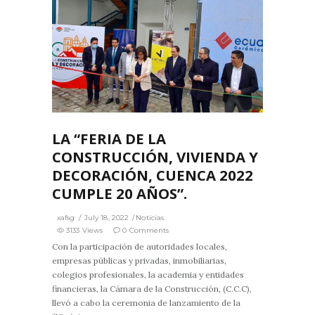
3
0
LA “FERIA DE LA
CONSTRUCCIÓN, VIVIENDA Y
DECORACIÓN, CUENCA 2022
CUMPLE 20 AÑOS”.
xafsg
July 18, 2022
Noticias
3133 Views
0 Comments
Con la participación de autoridades locales,
empresas públicas y privadas, inmobiliarias,
colegios profesionales, la academia y entidades
financieras, la Cámara de la Construcción, (C.C.C),
llevó a cabo la ceremonia de lanzamiento de la