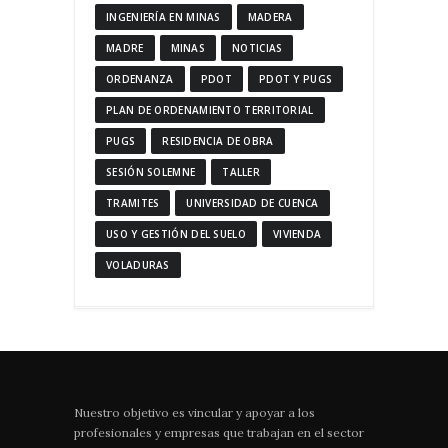
INGENIERÍA EN MINAS
MADERA
MADRE
MINAS
NOTICIAS
ORDENANZA
PDOT
PDOT Y PUGS
PLAN DE ORDENAMIENTO TERRITORIAL
PUGS
RESIDENCIA DE OBRA
SESIÓN SOLEMNE
TALLER
TRAMITES
UNIVERSIDAD DE CUENCA
USO Y GESTIÓN DEL SUELO
VIVIENDA
VOLADURAS
Nuestro objetivo es vincular y apoyar a los
profesionales y empresas que trabajan en el sector