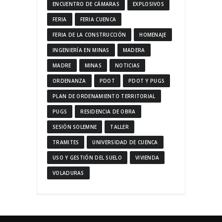
ENCUENTRO DE CÁMARAS
EXPLOSIVOS
FERIA
FERIA CUENCA
FERIA DE LA CONSTRUCCIÓN
HOMENAJE
INGENIERÍA EN MINAS
MADERA
MADRE
MINAS
NOTICIAS
ORDENANZA
PDOT
PDOT Y PUGS
PLAN DE ORDENAMIENTO TERRITORIAL
PUGS
RESIDENCIA DE OBRA
SESIÓN SOLEMNE
TALLER
TRAMITES
UNIVERSIDAD DE CUENCA
USO Y GESTIÓN DEL SUELO
VIVIENDA
VOLADURAS