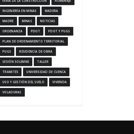
FERIA DE LA CONSTRUCCIÓN
HOMENAJE
INGENIERÍA EN MINAS
MADERA
MADRE
MINAS
NOTICIAS
ORDENANZA
PDOT
PDOT Y PUGS
PLAN DE ORDENAMIENTO TERRITORIAL
PUGS
RESIDENCIA DE OBRA
SESIÓN SOLEMNE
TALLER
TRAMITES
UNIVERSIDAD DE CUENCA
USO Y GESTIÓN DEL SUELO
VIVIENDA
VOLADURAS