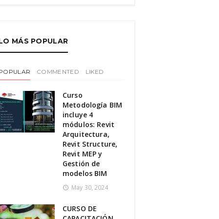
LO MÁS POPULAR
POPULAR
COMMENTED
LIKED
Curso
Metodología BIM
incluye 4
módulos: Revit
Arquitectura,
Revit Structure,
Revit MEP y
Gestión de
modelos BIM
May 30, 2024
CURSO DE
CAPACITACIÓN