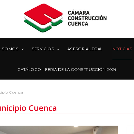
S SOMOS
SERVICIOS
ASESORÍA LEGAL
NOTICIAS
CATÁLOGO – FERIA DE LA CONSTRUCCIÓN 2024
cipio Cuenca
unicipio Cuenca