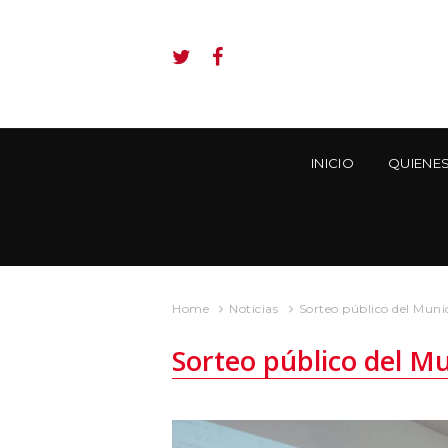
INICIO
QUIENE
Home
Noticias
Sorteo público del Muni
Sorteo público del M