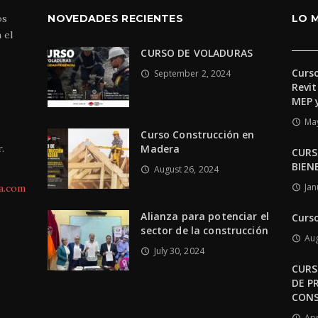
os
NOVEDADES RECIENTES
LO 
 el
CURSO DE VOLADURAS
Curs
September 2, 2024
Revit
MEP 
May
Curso Construcción en
Madera
.
CURS
BIEN
August 26, 2024
Jan
a.com
Alianza para potenciar el
Curs
sector de la construcción
Aug
July 30, 2024
CURS
DE P
CON
Apr