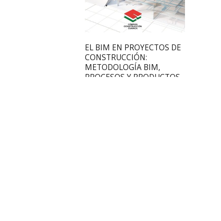
4306
categorized
0
EL BIM EN PROYECTOS DE
CONSTRUCCIÓN:
METODOLOGÍA BIM,
PROCESOS Y PRODUCTOS
BIM AUTODESK PARA EL
SECTOR DE LA
CONSTRUCCIÓN.
xafsg
September 16, 2020